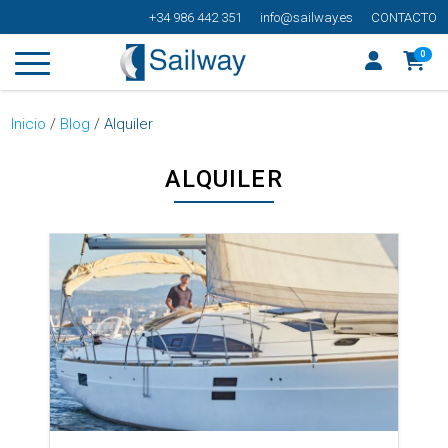
+34 986 442 351
info@sailway.es
CONTACTO
0
Inicio
/
Blog
/
Alquiler
ALQUILER