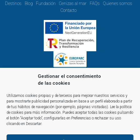
Destinos
Blog
Fundación
Cenizas al mar
FAQs
Quienes somos
Contacto
Gestionar el consentimiento
de las cookies
Horario de oficina de lunes a viernes:
Utilizamos cookies propias y de terceros para mejorar nuestros servicios y
de 9.00 a 14.00 y de 15.00 a 18.00
para mostrarte publicidad personalizada en base a un perfil elaborado a partir
Reservas y atención telefónica y comercial:
de tus hábitos de navegación (por ejemplo, páginas visitadas).
Lee la política
de cookies
para más información. Puedes aceptar todas las cookies pulsando
10:00 a 14:00 y de 16:00 a 20:00
el botón “Aceptar todo”, configurarlas en Preferencias o rechazar su uso
(1 abril al 30 septiembre)
clicando en Descartar.