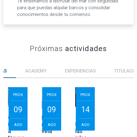
Te enseñamos a disfrutar del mar con seguridad
para que puedas alquilar barcos y consolidar
conocimientos desde tu comienzo.
Próximas
actividades
DAS
ACADEMY
EXPERIENCIAS
TITULACI
PROX
PROX
PROX
125,00
€
50,00
€
90,00
€
por plaza
por plaza
por plaza
09
09
14
Curso
Bautis
Starlig
Licenci
mo de
ht en
AGO
AGO
AGO
a
vela
las