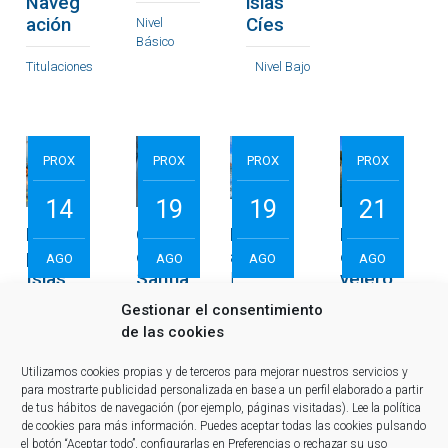
Naveg
islas
ación
Cíes
Nivel
Básico
Titulaciones
Nivel Bajo
PROX
PROX
PROX
PROX
900,00
€
1.200,00
€
290,00
€
70,00
€
por plaza
por plaza
por plaza
por plaza
14
19
19
21
Ruta
Camino
Práctic
Paseo
por las
de
as PER
en
AGO
AGO
AGO
AGO
Islas
Santia
|
velero
del
go por
Amplia
por la
Gestionar el consentimiento
Algarv
Mar
ción a
ría de
de las cookies
e en
24m y
Vigo
Velero
Balear
Nivel
Utilizamos cookies propias y de terceros para mejorar nuestros servicios y
Medio
es
Nivel Bajo
para mostrarte publicidad personalizada en base a un perfil elaborado a partir
de tus hábitos de navegación (por ejemplo, páginas visitadas).
Lee la política
Nivel
de cookies
para más información. Puedes aceptar todas las cookies pulsando
Medio
Titulaciones
el botón “Aceptar todo”, configurarlas en Preferencias o rechazar su uso