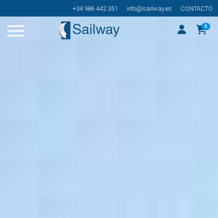
+34 986 442 351
info@sailway.es
CONTACTO
0