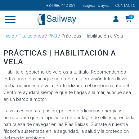
+34 986 442 351
info@sailway.es
CONTACTO
0
Inicio
/
Titulaciones
/
PNB
/ Prácticas | Habilitación a Vela
PRÁCTICAS | HABILITACIÓN A
VELA
¡Habilita el gobierno de veleros a tu título! Recomendamos
estas prácticas aunque no esté en tu previsión futura llevar
embarcaciones de vela. Profundizar en el conocimiento del
viento te ayudará siempre que te hagas a la mar, aunque sea
en un barco a motor.
La vela es nuestra pasión, por eso dedicamos energía y
tiempo para que la tripulación se contagie de ello y aprenda la
naturaleza de navegar en las Rías Baixas. Súmate a nuestra
filosofía sustentada en la seguridad, la salud y la protección
del medio ambiente.