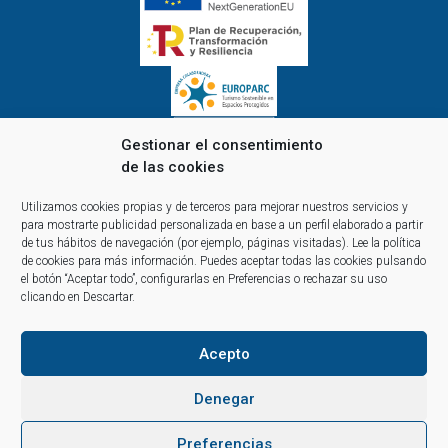
Gestionar el consentimiento
de las cookies
Horario de oficina de lunes a viernes:
Utilizamos cookies propias y de terceros para mejorar nuestros servicios y
de 9.00 a 14.00 y de 15.00 a 18.00
para mostrarte publicidad personalizada en base a un perfil elaborado a partir
Reservas y atención telefónica y comercial:
de tus hábitos de navegación (por ejemplo, páginas visitadas).
Lee la política
de cookies
para más información. Puedes aceptar todas las cookies pulsando
10:00 a 14:00 y de 16:00 a 20:00
el botón “Aceptar todo”, configurarlas en Preferencias o rechazar su uso
(1 abril al 30 septiembre)
clicando en Descartar.
Acepto
Denegar
info@sailway.es
+34 986 442 351
Preferencias