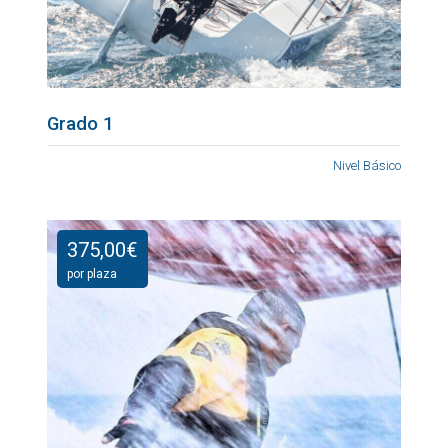
Grado 1
Nivel Básico
375,00
€
por plaza