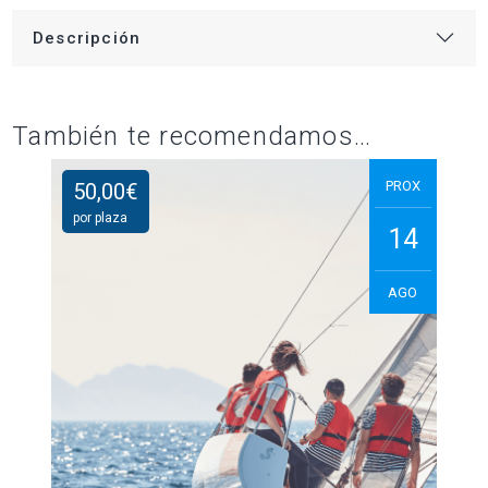
Descripción
También te recomendamos…
PROX
50,00
€
por plaza
14
AGO