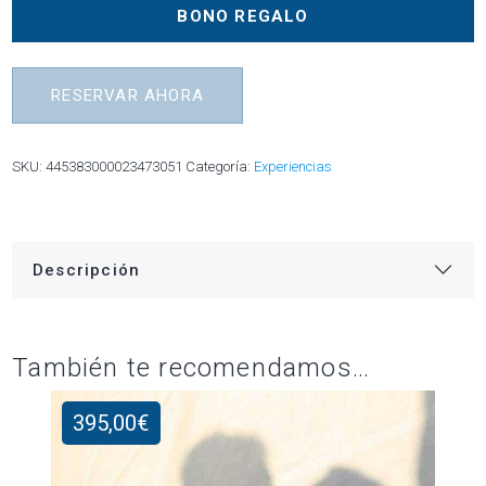
BONO REGALO
RESERVAR AHORA
SKU:
445383000023473051
Categoría:
Experiencias
Descripción
También te recomendamos…
395,00
€