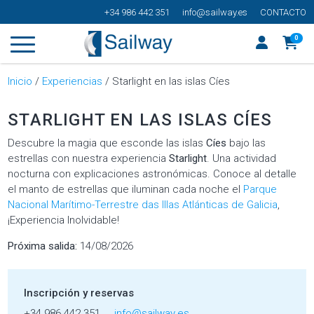
+34 986 442 351
info@sailway.es
CONTACTO
0
Inicio
/
Experiencias
/ Starlight en las islas Cíes
STARLIGHT EN LAS ISLAS CÍES
Descubre la magia que esconde las islas
Cíes
bajo las
estrellas con nuestra experiencia
Starlight
. Una actividad
nocturna con explicaciones astronómicas. Conoce al detalle
el manto de estrellas que iluminan cada noche el
Parque
Nacional Marítimo-Terrestre das Illas Atlánticas de Galicia
,
¡Experiencia Inolvidable!
Próxima salida:
14/08/2026
Inscripción y reservas
+34 986 442 351
info@sailway.es