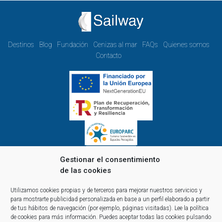
Destinos
Blog
Fundación
Cenizas al mar
FAQs
Quienes somos
Contacto
Gestionar el consentimiento
de las cookies
Horario de oficina de lunes a viernes:
Utilizamos cookies propias y de terceros para mejorar nuestros servicios y
de 9.00 a 14.00 y de 15.00 a 18.00
para mostrarte publicidad personalizada en base a un perfil elaborado a partir
Reservas y atención telefónica y comercial:
de tus hábitos de navegación (por ejemplo, páginas visitadas).
Lee la política
de cookies
para más información. Puedes aceptar todas las cookies pulsando
10:00 a 14:00 y de 16:00 a 20:00