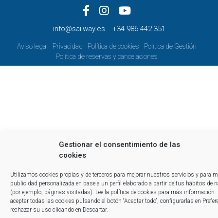
info@sailway.es
+34 986 442 351
Aviso legal
Privacidad
Política de cookies
Política de Gestión
Política de reservas y cancelaciones
Gestionar el consentimiento de las
cookies
Utilizamos cookies propias y de terceros para mejorar nuestros servicios y para m
publicidad personalizada en base a un perfil elaborado a partir de tus hábitos de 
(por ejemplo, páginas visitadas).
Lee la política de cookies
para más información.
aceptar todas las cookies pulsando el botón “Aceptar todo”, configurarlas en Prefer
rechazar su uso clicando en Descartar.