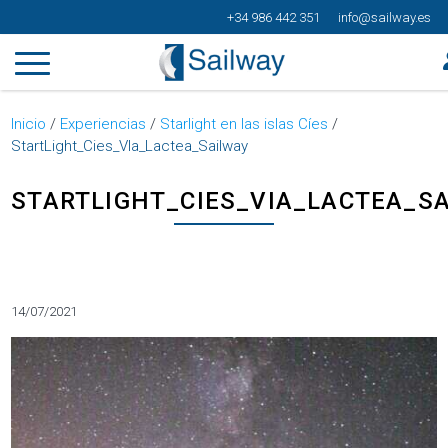
+34 986 442 351
info@sailway.es
Inicio
/
Experiencias
/
Starlight en las islas Cíes
/
StartLight_Cies_VIa_Lactea_Sailway
STARTLIGHT_CIES_VIA_LACTEA_S
Categorías
14/07/2021