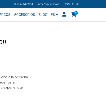
+34 986 442 351
info@sailway.es
CONTACTO
0
BARCOS
ACCESORIOS
BLOG
ES
!!
ione a la persona
acer para
s experiencia».