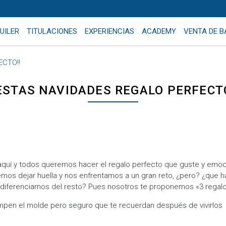
UILER
TITULACIONES
EXPERIENCIAS
ACADEMY
VENTA DE 
ECTO!!
¡ESTAS NAVIDADES REGALO PERFECTO
aquí y todos queremos hacer el regalo perfecto que guste y emoc
emos dejar huella y nos enfrentamos a un gran reto, ¿pero? ¿que h
 diferenciarnos del resto? Pues nosotros te proponemos «3 regalo
mpen el molde pero seguro que te recuerdan después de vivirlos