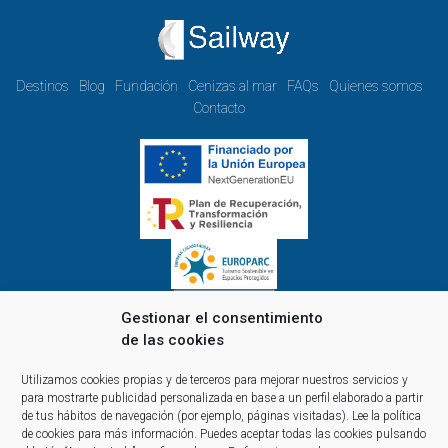
Destinos
Blog
Fundación
Cenizas al mar
FAQs
Quienes somos
Contacto
Gestionar el consentimiento
de las cookies
Horario de oficina de lunes a viernes:
Utilizamos cookies propias y de terceros para mejorar nuestros servicios y
de 9.00 a 14.00 y de 15.00 a 18.00
para mostrarte publicidad personalizada en base a un perfil elaborado a partir
Reservas y atención telefónica y comercial:
de tus hábitos de navegación (por ejemplo, páginas visitadas).
Lee la política
de cookies
para más información. Puedes aceptar todas las cookies pulsando
10:00 a 14:00 y de 16:00 a 20:00