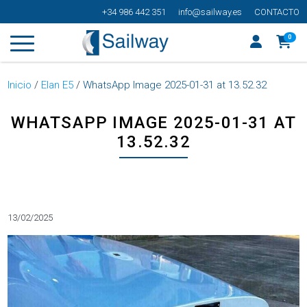
+34 986 442 351
info@sailway.es
CONTACTO
0
Inicio
/
Elan E5
/
WhatsApp Image 2025-01-31 at 13.52.32
WHATSAPP IMAGE 2025-01-31 AT
13.52.32
Categorías
13/02/2025