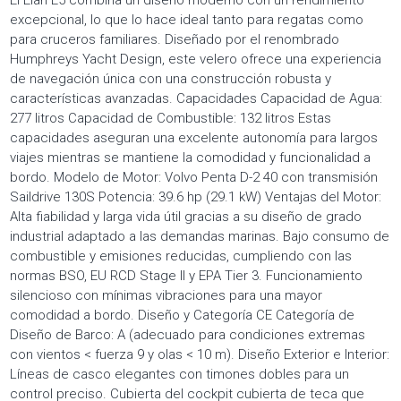
El Elan E5 combina un diseño moderno con un rendimiento
excepcional, lo que lo hace ideal tanto para regatas como
para cruceros familiares. Diseñado por el renombrado
Humphreys Yacht Design, este velero ofrece una experiencia
de navegación única con una construcción robusta y
características avanzadas. Capacidades Capacidad de Agua:
277 litros Capacidad de Combustible: 132 litros Estas
capacidades aseguran una excelente autonomía para largos
viajes mientras se mantiene la comodidad y funcionalidad a
bordo. Modelo de Motor: Volvo Penta D-2 40 con transmisión
Saildrive 130S Potencia: 39.6 hp (29.1 kW) Ventajas del Motor:
Alta fiabilidad y larga vida útil gracias a su diseño de grado
industrial adaptado a las demandas marinas. Bajo consumo de
combustible y emisiones reducidas, cumpliendo con las
normas BSO, EU RCD Stage II y EPA Tier 3. Funcionamiento
silencioso con mínimas vibraciones para una mayor
comodidad a bordo. Diseño y Categoría CE Categoría de
Diseño de Barco: A (adecuado para condiciones extremas
con vientos < fuerza 9 y olas < 10 m). Diseño Exterior e Interior:
Líneas de casco elegantes con timones dobles para un
control preciso. Cubierta del cockpit cubierta de teca que