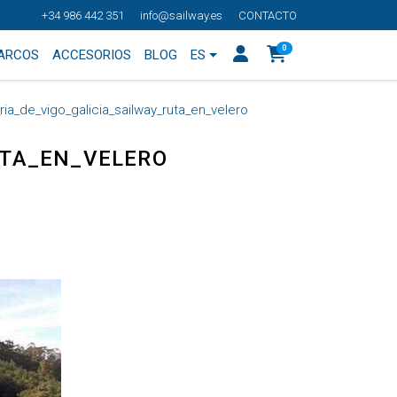
+34 986 442 351
info@sailway.es
CONTACTO
0
BARCOS
ACCESORIOS
BLOG
ES
ria_de_vigo_galicia_sailway_ruta_en_velero
UTA_EN_VELERO