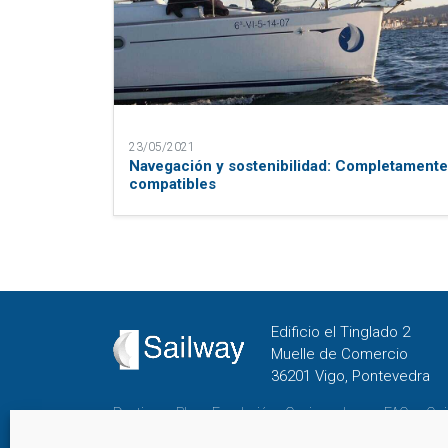
23/05/2021
Navegación y sostenibilidad: Completament
compatibles
Edificio el Tinglado 2
Muelle de Comercio
36201 Vigo, Pontevedra
Destinos
Blog
Fundación
Cenizas al mar
FAQs
Qui
Contacto