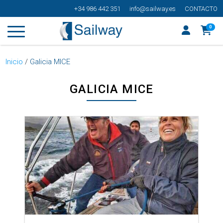
+34 986 442 351
info@sailway.es
CONTACTO
0
Inicio
/
Galicia MICE
GALICIA MICE