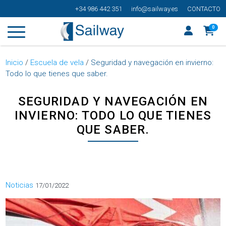
+34 986 442 351
info@sailway.es
CONTACTO
0
Inicio
/
Escuela de vela
/
Seguridad y navegación en invierno:
Todo lo que tienes que saber.
SEGURIDAD Y NAVEGACIÓN EN
INVIERNO: TODO LO QUE TIENES
QUE SABER.
Categorías
Noticias
17/01/2022