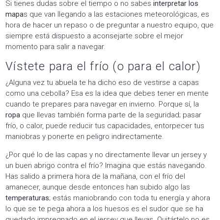
Si tienes dudas sobre el tiempo o no sabes
interpretar los
mapa
s que van llegando a las estaciones meteorológicas, es
hora de hacer un repaso o de preguntar a nuestro equipo, que
siempre está dispuesto a aconsejarte sobre el mejor
momento para salir a navegar.
Vístete para el frío (o para el calor)
¿Alguna vez tu abuela te ha dicho eso de vestirse a capas
como una cebolla? Esa es la idea que debes tener en mente
cuando te prepares para navegar en invierno. Porque sí, la
ropa
que llevas también forma parte de la seguridad; pasar
frío, o calor, puede reducir tus capacidades, entorpecer tus
maniobras y ponerte en peligro indirectamente.
¿Por qué lo de las capas y no directamente llevar un jersey y
un buen abrigo contra el frío? Imagina que estás navegando.
Has salido a primera hora de la mañana, con el frío del
amanecer, aunque desde entonces han subido algo las
temperaturas
; estás maniobrando con toda tu energía y ahora
lo que se te pega ahora a los huesos es el sudor que se ha
quedado impregnado en el jersey que llevas. Quitártelo no es