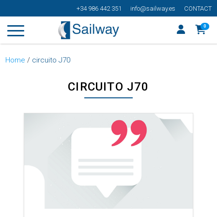
+34 986 442 351
info@sailway.es
CONTACT
0
Home
/
circuito J70
CIRCUITO J70