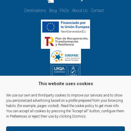
Destinations
Blog
FAQs
About Us
Contact
This website uses cookies
Opening hours Monday to Friday:
09.00h - 14.00h and 15.00h - 18.00h
We use our own and third-party cookies to improve our services and to show
Reservations, telephone and commercial customer service:
you personalized advertising based on a profile prepared from your browsing
habits (for example, pages visited).
Read the cookie policy
to get more info.
10:00 a 14:00 y de 16:00 a 20:00
You can accept all cookies by pressing the "Accept all" button, configure them
(April 1st - September 30th)
in Preferences or reject their use by clicking Dismiss.