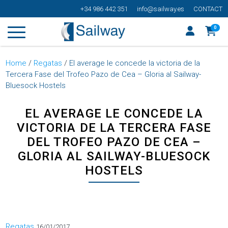
+34 986 442 351
info@sailway.es
CONTACT
0
Home
/
Regatas
/
El average le concede la victoria de la
Tercera Fase del Trofeo Pazo de Cea – Gloria al Sailway-
Bluesock Hostels
EL AVERAGE LE CONCEDE LA
VICTORIA DE LA TERCERA FASE
DEL TROFEO PAZO DE CEA –
GLORIA AL SAILWAY-BLUESOCK
HOSTELS
Categorías
Regatas
16/01/2017