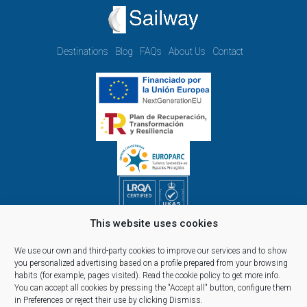
Destinations
Blog
FAQs
About Us
Contact
This website uses cookies
Opening hours Monday to Friday:
09.00h - 14.00h and 15.00h - 18.00h
We use our own and third-party cookies to improve our services and to show
Reservations, telephone and commercial customer service:
you personalized advertising based on a profile prepared from your browsing
habits (for example, pages visited).
Read the cookie policy
to get more info.
10:00 a 14:00 y de 16:00 a 20:00
You can accept all cookies by pressing the "Accept all" button, configure them
(April 1st - September 30th)
in Preferences or reject their use by clicking Dismiss.