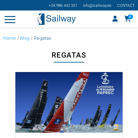
+34 986 442 351
info@sailway.es
CONTACT
0
Home
/
Blog
/
Regatas
REGATAS