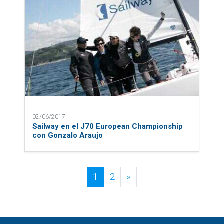
02/06/2017
Sailway en el J70 European Championship
con Gonzalo Araujo
Posts navigation
1
2
»