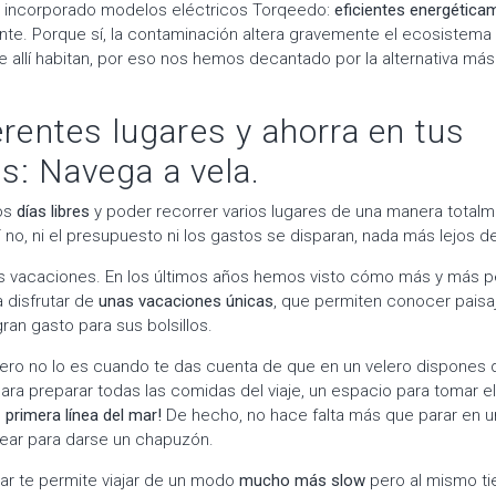
s incorporado modelos eléctricos Torqeedo:
eficientes energética
te. Porque sí, la contaminación altera gravemente el ecosistema
e allí habitan, por eso nos hemos decantado por la alternativa más
erentes lugares y ahorra en tus
s: Navega a vela.
os
días libres
y poder recorrer varios lugares de una manera totalme
o, ni el presupuesto ni los gastos se disparan, nada más lejos de 
as vacaciones. En los últimos años hemos visto cómo más y más 
a disfrutar de
unas vacaciones únicas
, que permiten conocer paisa
ran gasto para sus bolsillos.
pero no lo es cuando te das cuenta de que en un velero dispones
ara preparar todas las comidas del viaje, un espacio para tomar el
n
primera línea del mar!
De hecho, no hace falta más que parar en u
ear para darse un chapuzón.
gar te permite viajar de un modo
mucho más slow
pero al mismo t