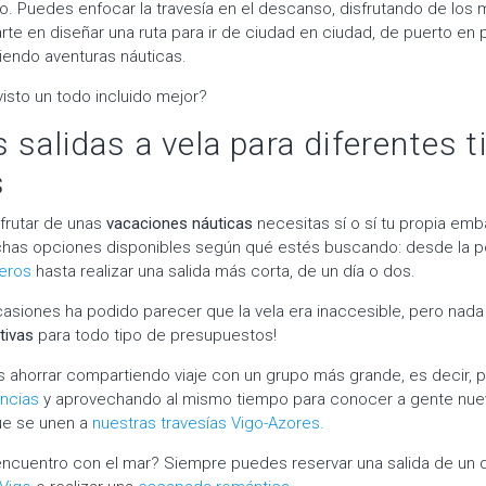
so. Puedes enfocar la travesía en el descanso, disfrutando de lo
arte en diseñar una ruta para ir de ciudad en ciudad, de puerto en
viendo aventuras náuticas.
visto un todo incluido mejor?
 salidas a vela para diferentes t
s
frutar de unas
vacaciones náuticas
necesitas sí o sí tu propia emb
chas opciones disponibles según qué estés buscando: desde la p
leros
hasta realizar una salida más corta, de un día o dos.
iones ha podido parecer que la vela era inaccesible, pero nada 
tivas
para todo tipo de presupuestos!
 ahorrar compartiendo viaje con un grupo más grande, es decir, p
encias
y aprovechando al mismo tiempo para conocer a gente nue
ue se unen a
nuestras travesías Vigo-Azores.
ncuentro con el mar? Siempre puedes reservar una salida de un d