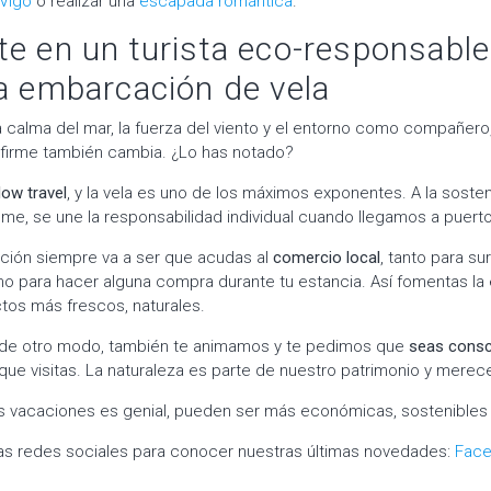
 Vigo
o realizar una
escapada romántica
.
te en un turista eco-responsable
la embarcación de vela
a calma del mar, la fuerza del viento y el entorno como compañero
 firme también cambia. ¿Lo has notado?
ow travel
, y la vela es uno de los máximos exponentes. A la sosten
e, se une la responsabilidad individual cuando llegamos a puerto
ión siempre va a ser que acudas al
comercio local
, tanto para su
 para hacer alguna compra durante tu estancia. Así fomentas la 
tos más frescos, naturales.
de otro modo, también te animamos y te pedimos que
seas consc
 que visitas. La naturaleza es parte de nuestro patrimonio y mere
s vacaciones es genial, pueden ser más económicas, sostenibles
as redes sociales para conocer nuestras últimas novedades:
Fac