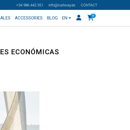
+34 986 442 351
info@sailway.es
CONTACT
0
SALES
ACCESSORIES
BLOG
EN
NES ECONÓMICAS