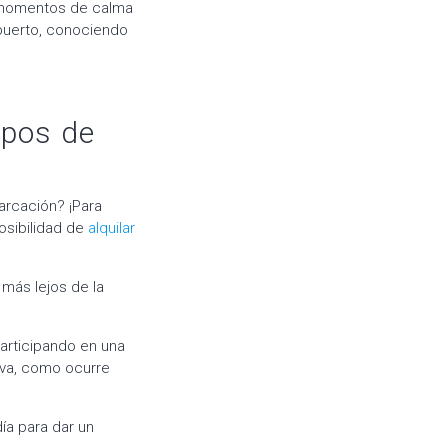
s momentos de calma
 puerto, conociendo
ipos de
arcación? ¡Para
osibilidad de
alquilar
más lejos de la
articipando en una
va, como ocurre
ía para dar un