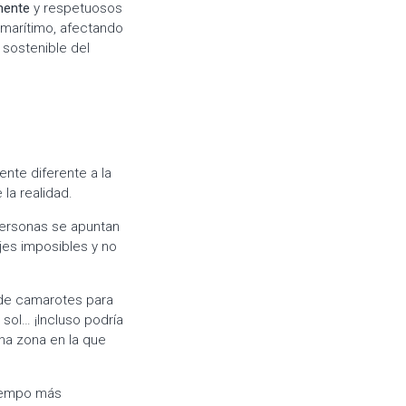
mente
y respetuosos
 marítimo, afectando
 sostenible del
nte diferente a la
la realidad.
personas se apuntan
jes imposibles y no
 de camarotes para
 sol… ¡Incluso podría
na zona en la que
iempo más