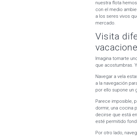
nuestra flota hemo
con el medio ambien
a los seres vivos qu
mercado.
Visita dif
vacacione
Imagina tomarte un
que acostumbras. Y n
Navegar a vela est
a la navegación par
por ello supone un g
Parece imposible, 
dormir, una cocina p
decirse que está e
esté permitido fond
Por otro lado, nave