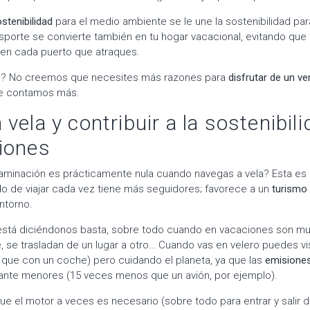
stenibilidad
para el medio ambiente se le une la sostenibilidad para 
sporte se convierte también en tu hogar vacacional, evitando que
 en cada puerto que atraques.
d? No creemos que necesites más razones para
disfrutar de un v
 te contamos más.
vela y contribuir a la sostenibil
iones
aminación es prácticamente nula cuando navegas a vela? Esta es l
o de viajar cada vez tiene más seguidores; favorece a un
turismo
ntorno.
está diciéndonos basta, sobre todo cuando en vacaciones son muc
 se trasladan de un lugar a otro… Cuando vas en velero puedes vi
s que con un coche) pero cuidando el planeta, ya que las
emisiones
nte menores (15 veces menos que un avión, por ejemplo).
e el motor a veces es necesario (sobre todo para entrar y salir d