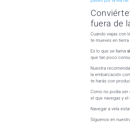
paseo por la Ría de
Conviérte
fuera de 
Cuando viajas con l
te mueves en tierra
Es lo que se llama
sl
que tan poco consum
Nuestra recomendac
la embarcación como
te harás con produc
Como no podía ser 
el que navegas y el
Navegar a vela esta
Síguenos en nuestr