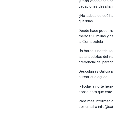
¿Unas vacaciones co
vacaciones desafia
¿No sabes de qué h
queridas.
Desde hace poco más
menos 90 millas y ca
la Compostela
.
Un barco, una tripul
las anécdotas del vi
credencial del pereg
Descubrirás Galicia 
surcar sus aguas
.
¿Todavía no te hemo
bordo para que este
Para más informació
por email a info@sai