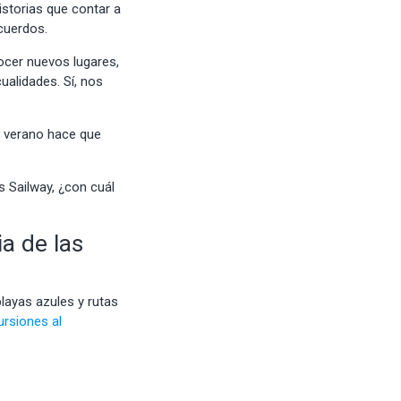
istorias que contar a
cuerdos.
ocer nuevos lugares,
alidades. Sí, nos
el verano hace que
s Sailway, ¿con cuál
ia de las
playas azules y rutas
ursiones al