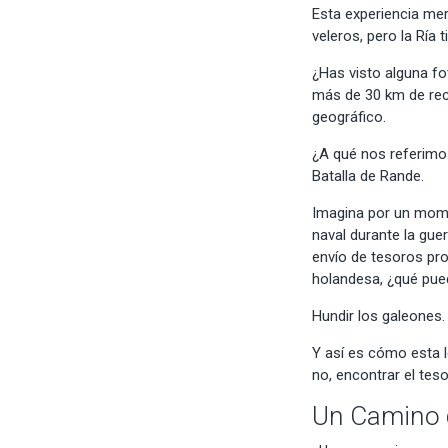
Esta experiencia mer
veleros
, pero la Ría
¿Has visto alguna f
más de 30 km de rec
geográfico.
¿A qué nos referimos
Batalla de Rande
.
Imagina por un mome
naval
durante la gue
envío de tesoros pro
holandesa, ¿qué pue
Hundir los galeones. 
Y así es cómo esta 
no,
encontrar el tes
Un Camino d