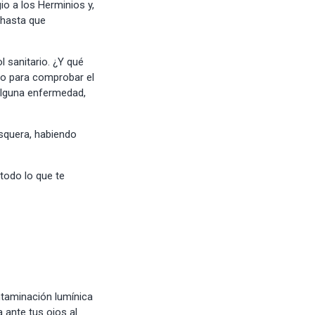
io a los Herminios y,
 hasta que
l sanitario
. ¿Y qué
ro para comprobar el
 alguna enfermedad,
esquera
, habiendo
 todo lo que te
a
ntaminación lumínica
 ante tus ojos al