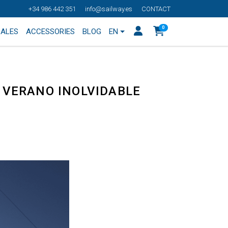
+34 986 442 351
info@sailway.es
CONTACT
0
SALES
ACCESSORIES
BLOG
EN
 VERANO INOLVIDABLE