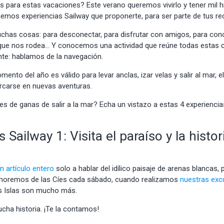
es para estas vacaciones? Este
verano
queremos vivirlo y tener mil h
enemos experiencias Sailway que proponerte, para ser parte de tus re
uchas cosas: para desconectar, para disfrutar con amigos, para con
 que nos rodea… Y conocemos una actividad que reúne todas estas cu
nte: hablamos de
la navegación
.
ento del año es válido para levar anclas, izar velas y salir al mar, 
rcarse en nuevas
aventuras
.
s de ganas de salir a la mar? Echa un vistazo a estas 4 experiencia
 Sailway 1: Visita el paraíso y la histor
n artículo entero
solo a hablar del idílico paisaje de arenas blancas, 
moremos de las Cíes cada sábado, cuando realizamos
nuestras exc
as Islas son mucho más.
cha historia
. ¡Te la contamos!