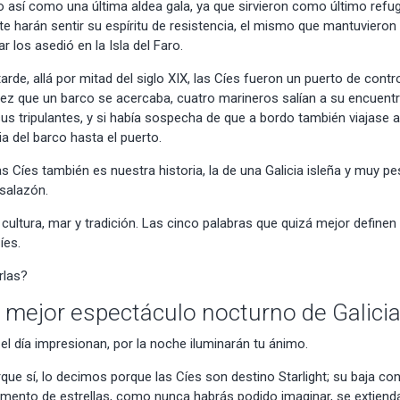
go así como una
última aldea gala
, ya que sirvieron como último refug
te harán sentir su espíritu de resistencia, el mismo que mantuvieron
r los asedió en la Isla del Faro.
de, allá por mitad del siglo XIX, las Cíes fueron un puerto de
contro
ez que un barco se acercaba, cuatro marineros salían a su encuent
us tripulantes, y si había sospecha de que a bordo también viajase
a del barco hasta el puerto.
las Cíes también es nuestra historia, la de una
Galicia isleña y muy p
 salazón.
, cultura, mar y tradición. Las cinco palabras que quizá mejor definen
íes.
rlas?
 mejor espectáculo nocturno de Galici
r el día impresionan, por la noche iluminarán tu ánimo.
que sí, lo decimos porque las Cíes son
destino Starlight
; su baja co
mento de estrellas, como nunca habrás podido imaginar, se extienda