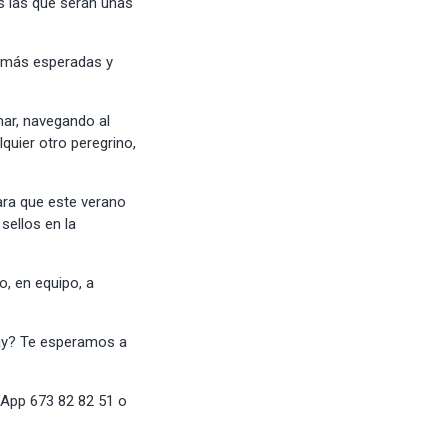
s las que serán unas
s más esperadas y
ar, navegando al
quier otro peregrino,
para que este verano
sellos en la
o, en equipo, a
way? Te esperamos a
sApp 673 82 82 51 o