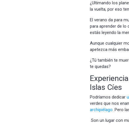
¿Ultimando los plan
la vuelta, por eso t
El verano da para m
para aprender de lo
estás leyendo la me
Aunque cualquier mom
apetezca más emba
¿Tú también te muere
te quedas?
Experiencias
Islas Cíes
Podríamos dedicar
u
verdes que nos ena
archipiélago
. Pero l
Son un lugar con
mu