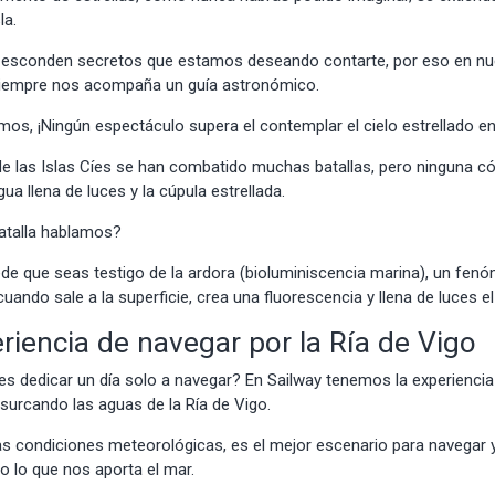
la.
s
esconden secretos que estamos deseando contarte, por eso en nue
s siempre nos acompaña un guía astronómico.
os, ¡Ningún espectáculo supera el contemplar el
cielo estrellado
en
de las Islas Cíes se han combatido muchas batallas, pero ninguna c
gua llena de luces y la cúpula estrellada.
atalla hablamos?
uede que seas testigo de
la ardora
(bioluminiscencia marina), un fen
uando sale a la superficie, crea una fluorescencia y llena de luces e
eriencia de navegar por la Ría de Vigo
es dedicar un día solo a navegar? En Sailway tenemos la experiencia
surcando las aguas de la
Ría de Vigo
.
las condiciones meteorológicas, es el mejor escenario para navegar
do lo que nos aporta el mar.