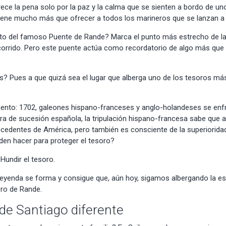
ece la pena solo por la paz y la calma que se sienten a bordo de u
 tiene mucho más que ofrecer a todos los marineros que se lanzan a
oto del famoso
Puente de Rande
? Marca el punto más estrecho de la
orrido. Pero este puente actúa como recordatorio de algo más qu
? Pues a que quizá sea el lugar que alberga uno de los tesoros más
nto: 1702, galeones hispano-franceses y anglo-holandeses se enf
rra de sucesión española, la tripulación hispano-francesa sabe que a
cedentes de América, pero también es consciente de la superioridad
den hacer para proteger el tesoro?
Hundir el tesoro.
leyenda se forma y consigue que, aún hoy, sigamos albergando la es
oro
de Rande.
e Santiago diferente