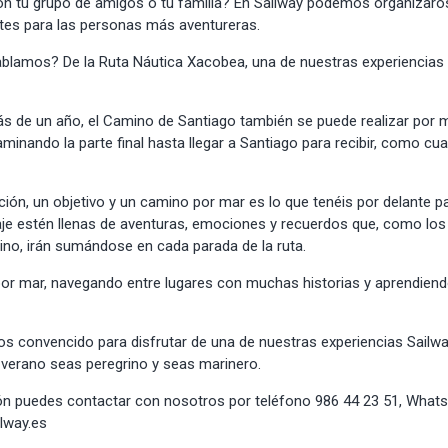
n tu grupo de amigos o tu familia? En Sailway podemos organizaro
ntes
para las personas más aventureras.
ablamos? De la
Ruta Náutica Xacobea
, una de nuestras experiencia
 de un año, el Camino de Santiago también se puede realizar por m
minando la parte final hasta llegar a Santiago para recibir, como cual
ación, un objetivo y un camino por mar es lo que tenéis por delante 
aje estén llenas de aventuras, emociones y recuerdos que, como los 
rino, irán sumándose en cada parada de la ruta.
por mar, navegando entre lugares con muchas historias y aprendiend
s convencido para disfrutar de una de nuestras experiencias Sail
 verano seas peregrino y seas marinero.
n puedes contactar con nosotros por teléfono 986 44 23 51, What
lway.es