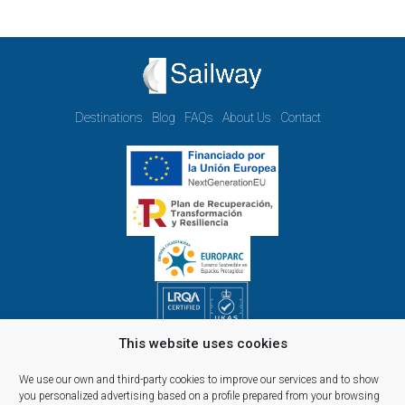
Destinations
Blog
FAQs
About Us
Contact
This website uses cookies
Opening hours Monday to Friday:
09.00h - 14.00h and 15.00h - 18.00h
We use our own and third-party cookies to improve our services and to show
Reservations, telephone and commercial customer service:
you personalized advertising based on a profile prepared from your browsing