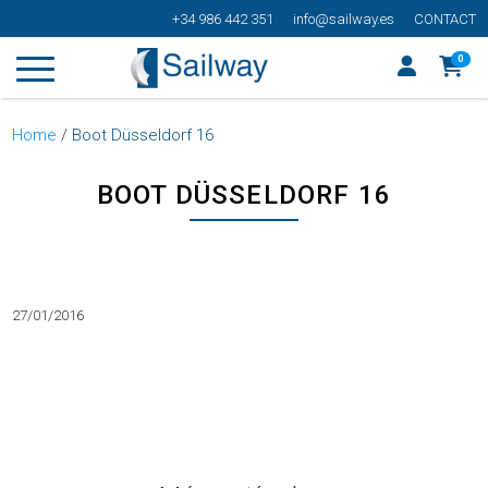
+34 986 442 351
info@sailway.es
CONTACT
0
Home
/
Boot Düsseldorf 16
BOOT DÜSSELDORF 16
Categorías
27/01/2016