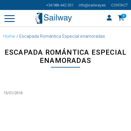
+34 986 442 351
info@sailway.es
CONTACT
0
Home
/
Escapada Romántica Especial enamoradas
ESCAPADA ROMÁNTICA ESPECIAL
ENAMORADAS
Categorías
15/01/2016