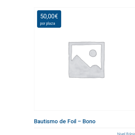
50,00
€
por plaza
Bautismo de Foil – Bono
Nivel Bási