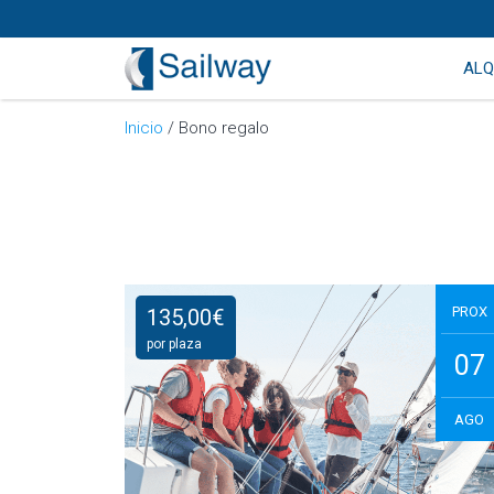
ALQ
Inicio
/ Bono regalo
PROX
135,00
€
por plaza
07
AGO