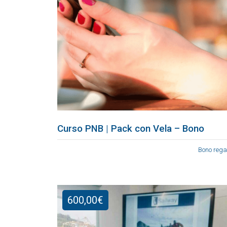
Curso PNB | Pack con Vela – Bono
Bono rega
600,00
€