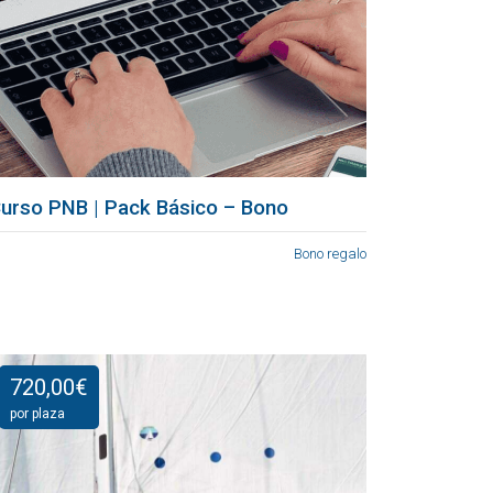
urso PNB | Pack Básico – Bono
Bono regalo
720,00
€
por plaza