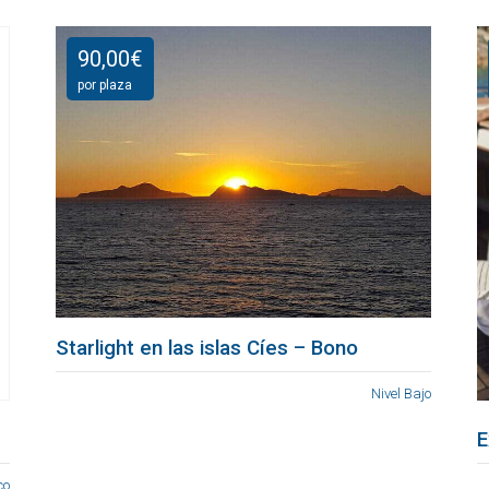
90,00
€
por plaza
Starlight en las islas Cíes – Bono
Nivel Bajo
E
co