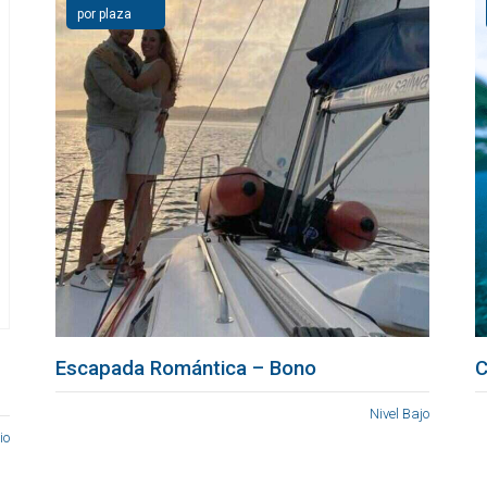
por plaza
Escapada Romántica – Bono
C
Nivel Bajo
io