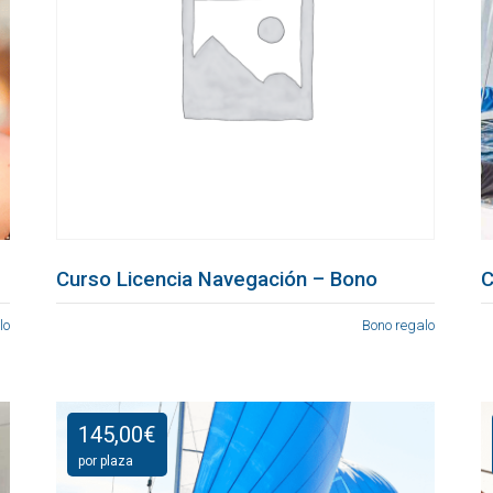
Curso Licencia Navegación – Bono
C
lo
Bono regalo
145,00
€
por plaza