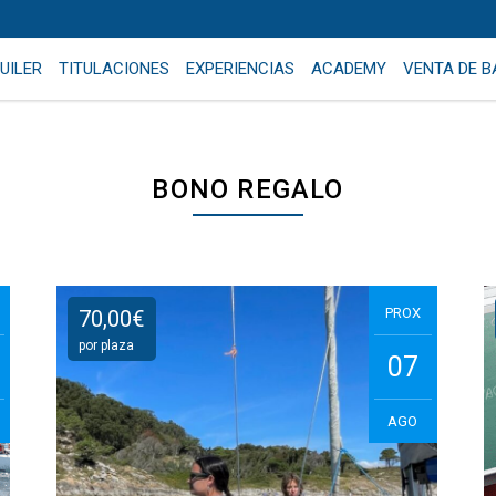
UILER
TITULACIONES
EXPERIENCIAS
ACADEMY
VENTA DE 
BONO REGALO
PROX
70,00
€
por plaza
07
AGO