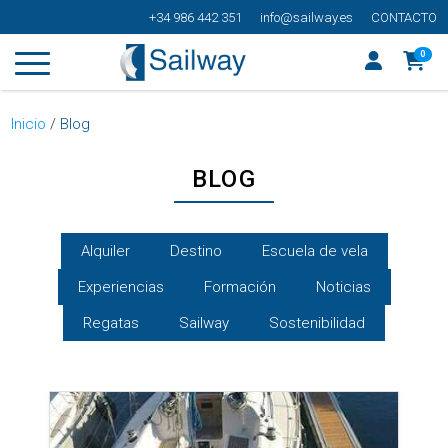
+34 986 442 351
info@sailway.es
CONTACTO
0
Inicio
/
Blog
BLOG
Alquiler
Destino
Escuela de vela
Experiencias
Formación
Noticias
Regatas
Sailway
Sostenibilidad