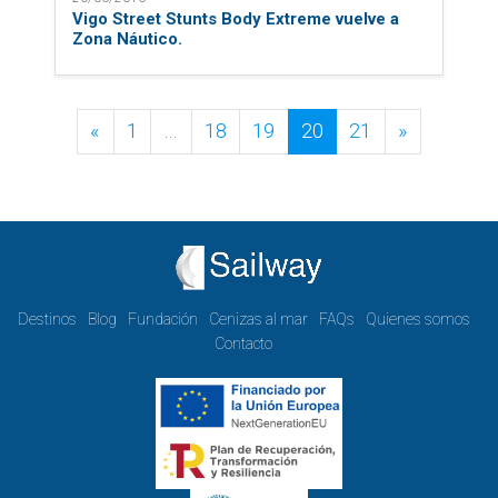
Vigo Street Stunts Body Extreme vuelve a
Zona Náutico.
Posts navigation
«
1
…
18
19
20
21
»
Destinos
Blog
Fundación
Cenizas al mar
FAQs
Quienes somos
Contacto