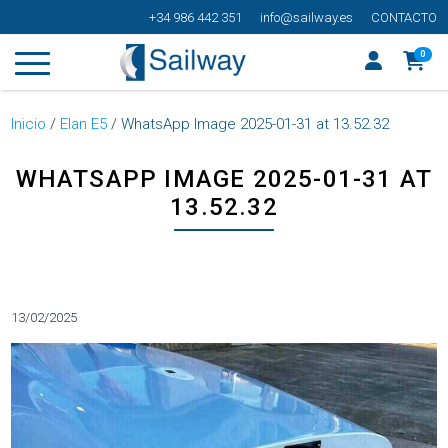
+34 986 442 351
info@sailway.es
CONTACTO
0
Inicio
/
Elan E5
/
WhatsApp Image 2025-01-31 at 13.52.32
WHATSAPP IMAGE 2025-01-31 AT
13.52.32
Categorías
13/02/2025