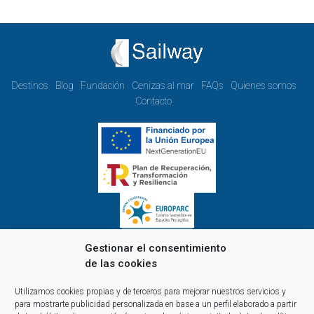
Destinos
Blog
Fundación
Cenizas al mar
FAQs
Quienes somos
Contacto
Gestionar el consentimiento
de las cookies
Horario de oficina de lunes a viernes:
Utilizamos cookies propias y de terceros para mejorar nuestros servicios y
de 9.00 a 14.00 y de 15.00 a 18.00
para mostrarte publicidad personalizada en base a un perfil elaborado a partir