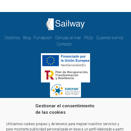
Destinos
Blog
Fundación
Cenizas al mar
FAQs
Quienes somos
Contacto
Gestionar el consentimiento
de las cookies
Horario de oficina de lunes a viernes:
Utilizamos cookies propias y de terceros para mejorar nuestros servicios y
de 9.00 a 14.00 y de 15.00 a 18.00
para mostrarte publicidad personalizada en base a un perfil elaborado a partir