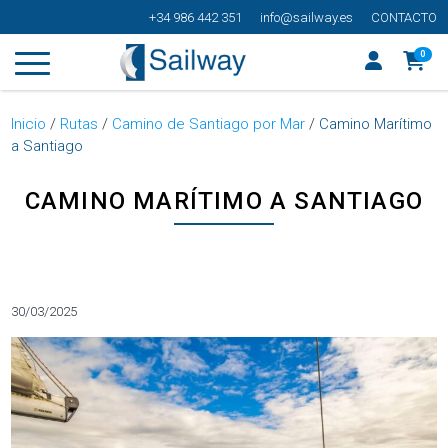
+34 986 442 351
info@sailway.es
CONTACTO
0
Inicio
/
Rutas
/
Camino de Santiago por Mar
/
Camino Marítimo
a Santiago
CAMINO MARÍTIMO A SANTIAGO
Categorías
30/03/2025