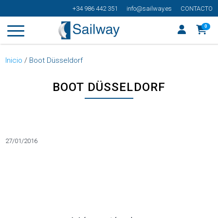
+34 986 442 351
info@sailway.es
CONTACTO
0
Inicio
/
Boot Düsseldorf
BOOT DÜSSELDORF
Categorías
27/01/2016