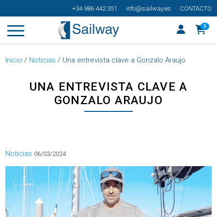
+34 986 442 351
info@sailway.es
CONTACTO
0
Inicio
/
Noticias
/
Una entrevista clave a Gonzalo Araujo
UNA ENTREVISTA CLAVE A
GONZALO ARAUJO
Categorías
Noticias
06/03/2024