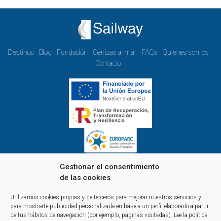
Destinos
Blog
Fundación
Cenizas al mar
FAQs
Quienes somos
Contacto
Gestionar el consentimiento
de las cookies
Horario de oficina de lunes a viernes:
Utilizamos cookies propias y de terceros para mejorar nuestros servicios y
de 9.00 a 14.00 y de 15.00 a 18.00
para mostrarte publicidad personalizada en base a un perfil elaborado a partir
Reservas y atención telefónica y comercial:
de tus hábitos de navegación (por ejemplo, páginas visitadas).
Lee la política