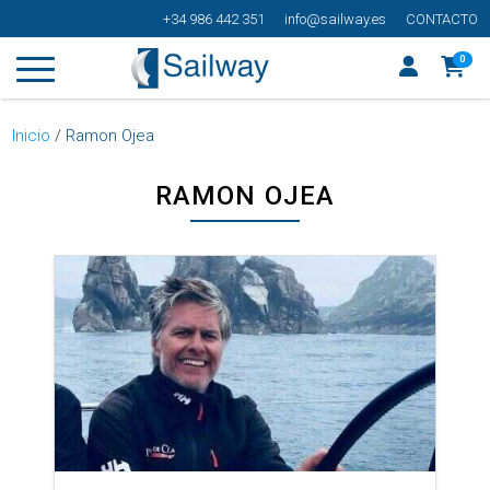
+34 986 442 351
info@sailway.es
CONTACTO
0
Inicio
/
Ramon Ojea
RAMON OJEA