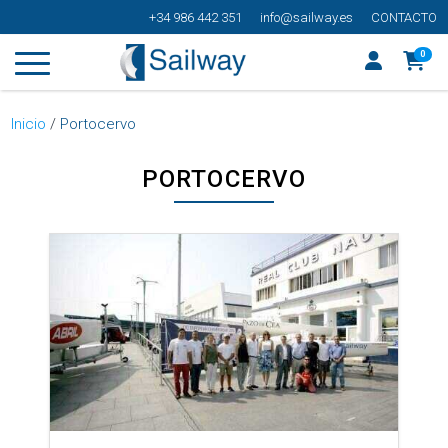
+34 986 442 351
info@sailway.es
CONTACTO
0
Inicio
/
Portocervo
PORTOCERVO