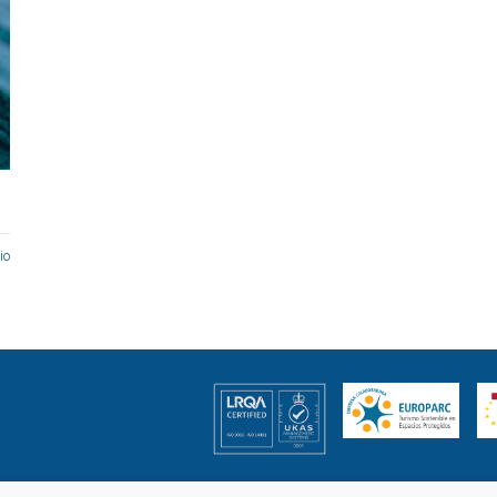
io
enes somos