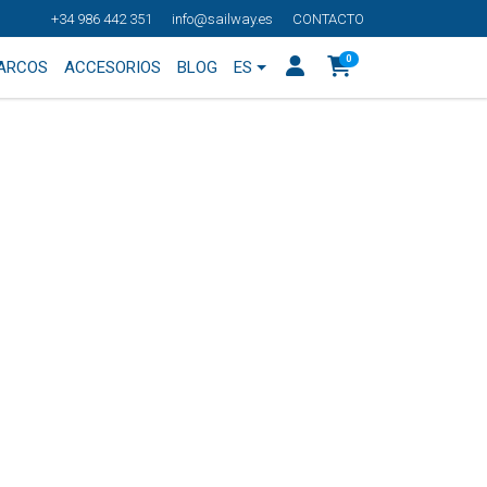
+34 986 442 351
info@sailway.es
CONTACTO
0
BARCOS
ACCESORIOS
BLOG
ES