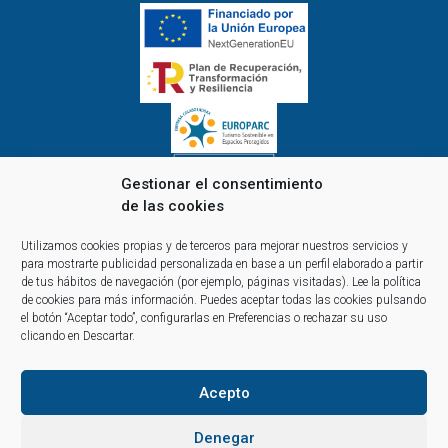
Gestionar el consentimiento
de las cookies
Horario de oficina de lunes a viernes:
Utilizamos cookies propias y de terceros para mejorar nuestros servicios y
de 9.00 a 14.00 y de 15.00 a 18.00
para mostrarte publicidad personalizada en base a un perfil elaborado a partir
Reservas y atención telefónica y comercial:
de tus hábitos de navegación (por ejemplo, páginas visitadas).
Lee la política
de cookies
para más información. Puedes aceptar todas las cookies pulsando
10:00 a 14:00 y de 16:00 a 20:00
el botón “Aceptar todo”, configurarlas en Preferencias o rechazar su uso
(1 abril al 30 septiembre)
clicando en Descartar.
Acepto
Denegar