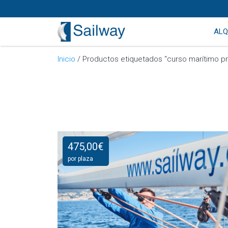
ALQ
Inicio
/ Productos etiquetados “curso marítimo pr
475,00
€
por plaza