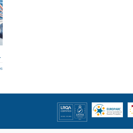
.
es
enes somos