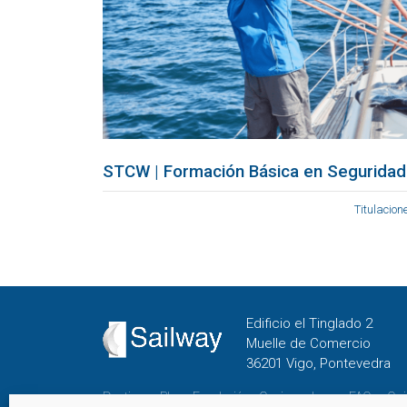
STCW | Formación Básica en Seguridad
Titulacion
Edificio el Tinglado 2
Muelle de Comercio
36201 Vigo, Pontevedra
Destinos
Blog
Fundación
Cenizas al mar
FAQs
Qui