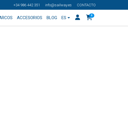
+34 986 442 351
info@sailway.es
CONTACTO
0
BARCOS
ACCESORIOS
BLOG
ES