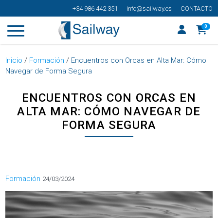
+34 986 442 351
info@sailway.es
CONTACTO
0
Inicio
/
Formación
/
Encuentros con Orcas en Alta Mar: Cómo
Navegar de Forma Segura
ENCUENTROS CON ORCAS EN
ALTA MAR: CÓMO NAVEGAR DE
FORMA SEGURA
Categorías
Formación
24/03/2024