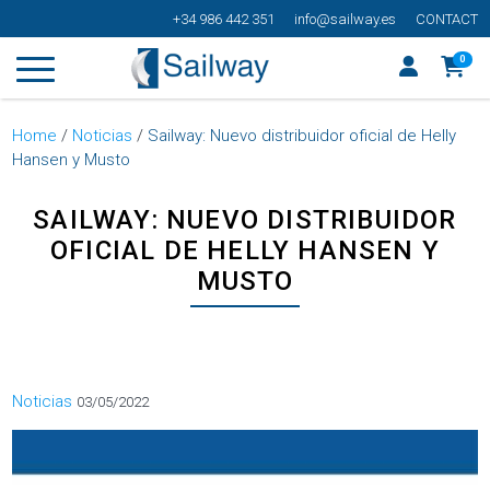
+34 986 442 351
info@sailway.es
CONTACT
0
Home
/
Noticias
/
Sailway: Nuevo distribuidor oficial de Helly
Hansen y Musto
SAILWAY: NUEVO DISTRIBUIDOR
OFICIAL DE HELLY HANSEN Y
MUSTO
Categorías
Noticias
03/05/2022