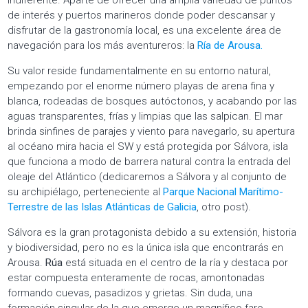
de interés y puertos marineros donde poder descansar y
disfrutar de la gastronomía local, es una excelente área de
navegación para los más aventureros: la
Ría de Arousa.
Su valor reside fundamentalmente en su entorno natural,
empezando por el enorme número playas de arena fina y
blanca, rodeadas de bosques autóctonos, y acabando por las
aguas transparentes, frías y limpias que las salpican. El mar
brinda sinfines de parajes y viento para navegarlo, su apertura
al océano mira hacia el SW y está protegida por Sálvora, isla
que funciona a modo de barrera natural contra la entrada del
oleaje del Atlántico (dedicaremos a Sálvora y al conjunto de
su archipiélago, perteneciente al
Parque Nacional Marítimo-
Terrestre de las Islas Atlánticas de Galicia
, otro post).
Sálvora es la gran protagonista debido a su extensión, historia
y biodiversidad, pero no es la única isla que encontrarás en
Arousa.
Rúa
está situada en el centro de la ría y destaca por
estar compuesta enteramente de rocas, amontonadas
formando cuevas, pasadizos y grietas. Sin duda, una
formación singular de la que emerge un magnífico faro.