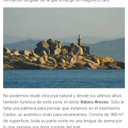
No podemos eludir otra joya natural y desde los últimos años
también turística de esta zona: el islote
Xidoiro Areoso
. Sólo le
falta una palmera para pensar que estamos en el mismísimo
Caribe, un auténtico imán para veraneantes. Consta de 900 m²
de superficie, toda su parte norte es una lengua de arena por
lo que semeja una duna surgida del mar.