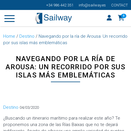
+34 986 442 351
info@sailway.es
CONTACT
0
Home
/
Destino
/
Navegando por la ría de Arousa: Un recorrido
por sus islas más emblemáticas
NAVEGANDO POR LA RÍA DE
AROUSA: UN RECORRIDO POR SUS
ISLAS MÁS EMBLEMÁTICAS
Categorías
Destino
04/03/2020
¿Buscando un itinerario marítimo para realizar este año? Te
proponemos una zona de las Rías Baixas que no te dejará
indiferente. Aparte de ofrecer una amplia variedad de puntos