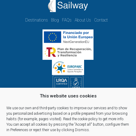
Destinations
Blog
FAQs
About Us
Contact
This website uses cookies
Opening hours Monday to Friday:
09.00h - 14.00h and 15.00h - 18.00h
We use our own and third-party cookies to improve our services and to show
Reservations, telephone and commercial customer service:
you personalized advertising based on a profile prepared from your browsing
habits (for example, pages visited).
Read the cookie policy
to get more info.
10:00 a 14:00 y de 16:00 a 20:00
You can accept all cookies by pressing the "Accept all" button, configure them
(April 1st - September 30th)
in Preferences or reject their use by clicking Dismiss.