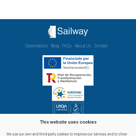
Destinations
Blog
FAQs
About Us
Contact
This website uses cookies
Opening hours Monday to Friday:
09.00h - 14.00h and 15.00h - 18.00h
We use our own and third-party cookies to improve our services and to show