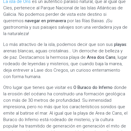
La isla de Ons
es un auténtico paraíso natural, que al igual que
Cíes, pertenece al Parque Nacional de las Islas Atlánticas de
Galicia. No podemos perder de vista este destino si
queremos
navegar en primavera
por las Rías Baixas. ¡Su
gastronomía y sus paisajes salvajes son una verdadera joya de
la naturaleza!
Lo más atractivo de la isla, podemos decir que son sus
playas
:
arenas blancas, aguas cristalinas… Un derroche de belleza y
de paz. Destacamos la hermosa playa de
Area dos Cans
, lugar
rodeado de leyendas y misterios, que cuando baja la marea,
deja entrever a Laxe dos Cregos, un curioso enterramiento
con forma humana.
Otro lugar que tienes que visitar es
O Buraco do Inferno
donde
la erosión del océano ha construido una formación geológica
con más de 30 metros de profundidad. Su inmensidad
impresiona, pero no más que los característicos sonidos que
emite al batirse el mar. Al igual que la playa de Area de Cans, el
Buraco do Inferno está rodeado de misterio, y la cultura
popular ha trasmitido de generación en generación el mito de