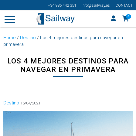
+34 986 442 351
info@sailway.es
CONTACT
0
Home
/
Destino
/
Los 4 mejores destinos para navegar en
primavera
LOS 4 MEJORES DESTINOS PARA
NAVEGAR EN PRIMAVERA
Categorías
Destino
15/04/2021