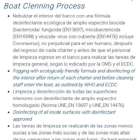
Boat Clenning Process
Nebulizar el interior del barco con una fórmula
desinfectante ecológica de amplio espectro biocida
(bactericida/ fungicida (EN13697), micobactericida
(EN14348) y virucida- virus con cubierta (EN14476) incluye
Coronavirus), no perjudicial para el ser humano, después
del regreso de cada chárter y antes de que el personal
de limpieza ingrese en el barco para realizar las tareas de
limpieza general, según lo indicado por la OMS y el ECDC.
Fogging with ecologically friendly formula and disinfecting of
the interior after return of each charter and before cleaning
staff enter the boat, as outlined by WHO and ECDC
Limpieza y desinfección de todas las superficies
interiores con desinfectante de amplio espectro
homologado (Norma UNE_EN 13697 y UNE_EN 14476).
Disinfecting of all inside surfaces with disinfectant
approved
Las tareas de limpieza se realizarán de las zonas menos
sucias a las zonas más sucias y de las zonas más altas
de los camarotes a las zonas más bajas. Se hará especial