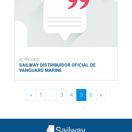
02/09/2023
SAILWAY DISTRIBUIDOR OFICIAL DE
VANGUARD MARINE
Posts navigation
«
1
…
3
4
5
6
»