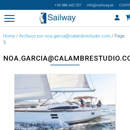
+34 986 442 351
info@sailway.es
CONT
Home
/
Archivos por noa.garcia@calambrestudio.com
/
Page
5
NOA.GARCIA@CALAMBRESTUDIO.C