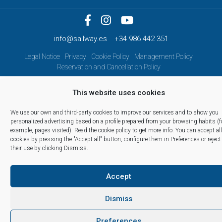
info@sailway.es
+34 986 442 351
Legal Notice
Privacy
Cookie Policy
Management Policy
Reservation and Cancellation Policy
This website uses cookies
We use our own and third-party cookies to improve our services and to show you
personalized advertising based on a profile prepared from your browsing habits (f
example, pages visited).
Read the cookie policy
to get more info. You can accept all
cookies by pressing the "Accept all" button, configure them in Preferences or reject
their use by clicking Dismiss.
Accept
Dismiss
Preferences