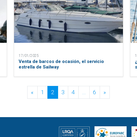
17/01/2025
1
e
Venta de barcos de ocasión, el servicio
estrella de Sailway
Posts navigation
«
1
2
3
4
…
6
»