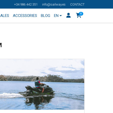
+34 986 442 351
info@sailway.es
CONTACT
0
SALES
ACCESSORIES
BLOG
EN
M