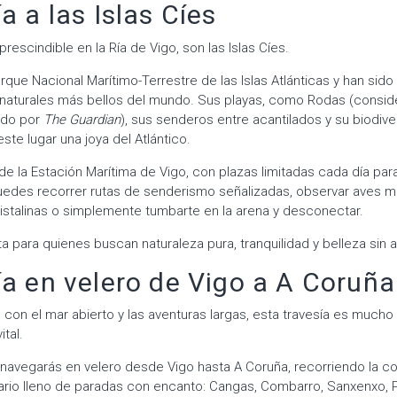
a a las Islas Cíes
prescindible en la Ría de Vigo, son las Islas Cíes.
rque Nacional Marítimo-Terrestre de las Islas Atlánticas y han si
 naturales más bellos del mundo. Sus playas, como Rodas (conside
ndo por
The Guardian
), sus senderos entre acantilados y su biodive
ste lugar una joya del Atlántico.
de la Estación Marítima de Vigo, con plazas limitadas cada día par
 puedes recorrer rutas de senderismo señalizadas, observar aves ma
istalinas o simplemente tumbarte en la arena y desconectar.
a para quienes buscan naturaleza pura, tranquilidad y belleza sin ar
ía en velero de Vigo a A Coruña
con el mar abierto y las aventuras largas, esta travesía es mucho
ital.
 navegarás en velero desde Vigo hasta A Coruña, recorriendo la co
erario lleno de paradas con encanto: Cangas, Combarro, Sanxenxo, P