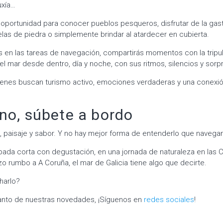
uxía…
oportunidad para conocer pueblos pesqueros, disfrutar de la gast
elas de piedra o simplemente brindar al atardecer en cubierta.
ás en las tareas de navegación, compartirás momentos con la tripu
ir el mar desde dentro, día y noche, con sus ritmos, silencios y sorp
ienes buscan turismo activo, emociones verdaderas y una conexió
no, súbete a bordo
ia, paisaje y sabor. Y no hay mejor forma de entenderlo que navega
ada corta con degustación, en una jornada de naturaleza en las C
zo rumbo a A Coruña, el mar de Galicia tiene algo que decirte.
harlo?
 tanto de nuestras novedades, ¡Síguenos en
redes sociales
!