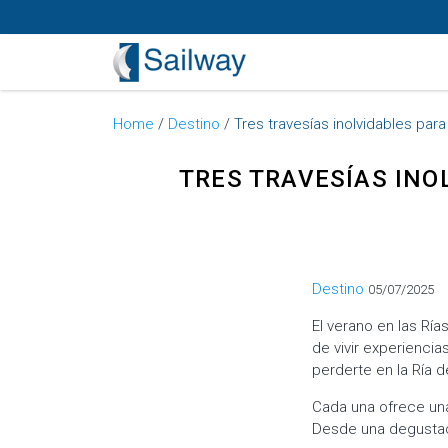
Home
/
Destino
/
Tres travesías inolvidables par
TRES TRAVESÍAS INO
Categorías
Destino
05/07/2025
El verano en las Ría
de vivir experiencia
perderte en la Ría d
Cada una ofrece una 
Desde una degustaci