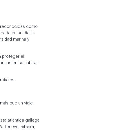
do reconocidas como
rada en su día la
rsidad marina y
a proteger el
rinas en su hábitat,
tificios.
 más que un viaje:
sta atlántica gallega
ortonovo, Ribeira,