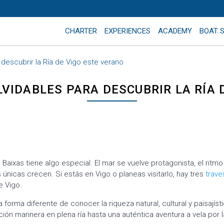
CHARTER
EXPERIENCES
ACADEMY
BOAT 
a descubrir la Ría de Vigo este verano
LVIDABLES PARA DESCUBRIR LA RÍA 
s Baixas tiene algo especial. El mar se vuelve protagonista, el ritm
s únicas crecen. Si estás en Vigo o planeas visitarlo, hay tres
trave
e Vigo.
forma diferente de conocer la riqueza natural, cultural y paisajíst
ón marinera en plena ría hasta una auténtica aventura a vela por l