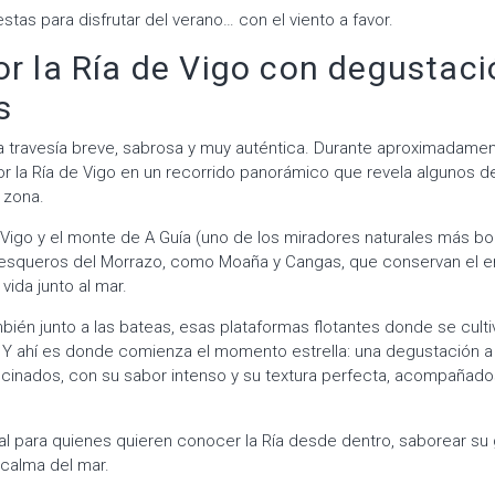
stas para disfrutar del verano… con el viento a favor.
or la Ría de Vigo con degustac
s
travesía breve, sabrosa y muy auténtica. Durante aproximadamen
r la Ría de Vigo en un recorrido panorámico que revela algunos d
 zona.
Vigo y el monte de A Guía (uno de los miradores naturales más bon
pesqueros del Morrazo, como Moaña y Cangas, que conservan el en
vida junto al mar.
mbién junto a las bateas, esas plataformas flotantes donde se cult
. Y ahí es donde comienza el momento estrella: una degustación 
ocinados, con su sabor intenso y su textura perfecta, acompañado
al para quienes quieren conocer la Ría desde dentro, saborear su
a calma del mar.