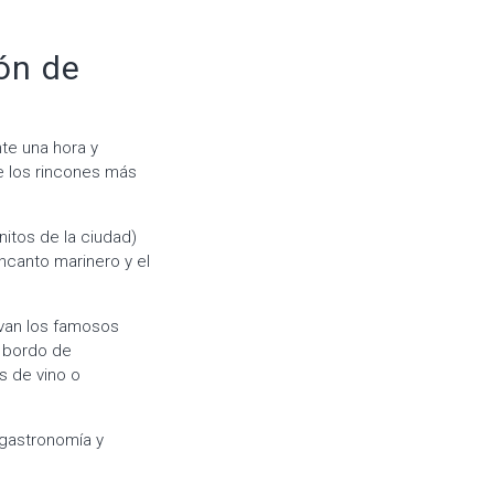
ión de
te una hora y
e los rincones más
itos de la ciudad)
canto marinero y el
ivan los famosos
a bordo de
s de vino o
 gastronomía y