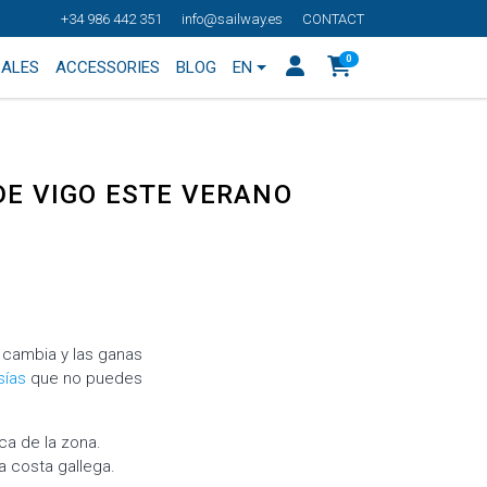
+34 986 442 351
info@sailway.es
CONTACT
0
SALES
ACCESSORIES
BLOG
EN
DE VIGO ESTE VERANO
o cambia y las ganas
sías
que no puedes
ica de la zona.
a costa gallega.