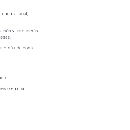
ronomía local,
lación y aprenderás
resas.
n profunda con la
ndo.
íes o en una