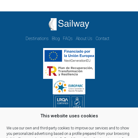
Destinations
Blog
FAQs
About Us
Contact
This website uses cookies
Opening hours Monday to Friday:
09.00h - 14.00h and 15.00h - 18.00h
We use our own and third-party cookies to improve our services and to show
Reservations, telephone and commercial customer service:
you personalized advertising based on a profile prepared from your browsing