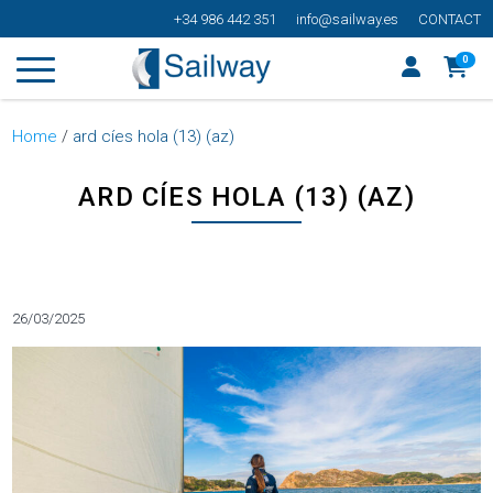
+34 986 442 351
info@sailway.es
CONTACT
0
Home
/
ard cíes hola (13) (az)
ARD CÍES HOLA (13) (AZ)
Categorías
26/03/2025