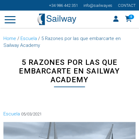
+34 986 442 351
info@sailway.es
CONTACT
0
Home
/
Escuela
/
5 Razones por las que embarcarte en
Sailway Academy
5 RAZONES POR LAS QUE
EMBARCARTE EN SAILWAY
ACADEMY
Categorías
Escuela
05/03/2021