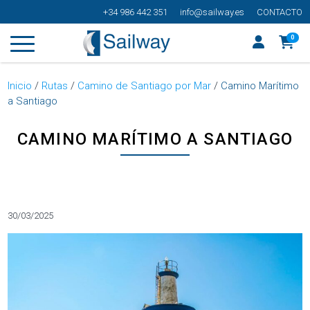
+34 986 442 351
info@sailway.es
CONTACTO
0
Inicio
/
Rutas
/
Camino de Santiago por Mar
/
Camino Marítimo
a Santiago
CAMINO MARÍTIMO A SANTIAGO
Categorías
30/03/2025