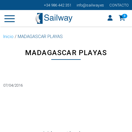
+34 986 442 351
info@sailway.es
CONTACTO
0
Inicio
/
MADAGASCAR PLAYAS
MADAGASCAR PLAYAS
Categorías
07/04/2016