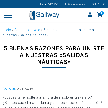
+34 986 442 351
info@sailway.es
CONTACTO
0
Inicio
/
Escuela de vela
/
5 buenas razones para unirte a
nuestras «Salidas Náuticas»
5 BUENAS RAZONES PARA UNIRTE
A NUESTRAS «SALIDAS
NÁUTICAS»
Categorías
Noticias
01/11/2019
¿Buscas tener soltura a la hora de ir solo en un velero?
¿Sientes que el mar te llama y quieres hacer de él tu afición?
Utilizar el viento como motor en un barco es toda una