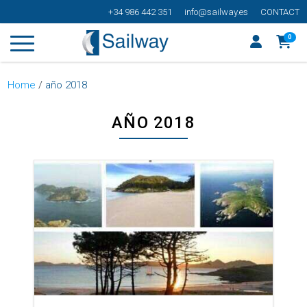
+34 986 442 351
info@sailway.es
CONTACT
0
Home
/
año 2018
AÑO 2018