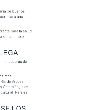
pañía de buenos
quererse a uno
a.
rante para la salud
onomía… ¡mejor
LLEGA
r los
sabores de
jes más
 Ría de Arousa,
 Caramiñal, islas
ultural! ¡Parajes
RSE LOS