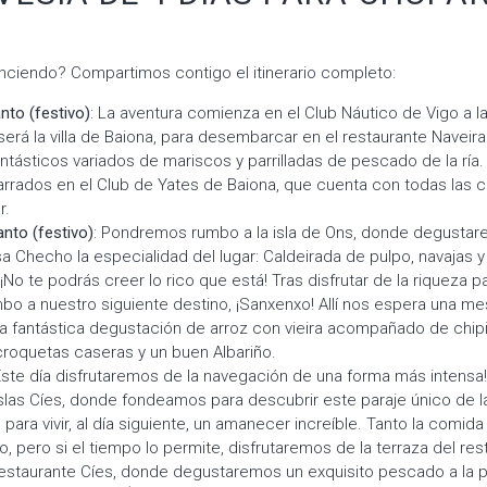
ciendo? Compartimos contigo el itinerario completo:
nto (festivo)
: La aventura comienza en el Club Náutico de Vigo a l
será la villa de Baiona, para desembarcar en el restaurante Naveira
ntásticos variados de mariscos y parrilladas de pescado de la ría.
rados en el Club de Yates de Baiona, que cuenta con todas las
r.
anto (festivo)
: Pondremos rumbo a la isla de Ons, donde degusta
a Checho la especialidad del lugar: Caldeirada de pulpo, navajas
¡No te podrás creer lo rico que está! Tras disfrutar de la riqueza pais
 a nuestro siguiente destino, ¡Sanxenxo! Allí nos espera una me
na fantástica degustación de arroz con vieira acompañado de chip
croquetas caseras y un buen Albariño.
Este día disfrutaremos de la navegación de una forma más intensa
Islas Cíes, donde fondeamos para descubrir este paraje único de la
ara vivir, al día siguiente, un amanecer increíble. Tanto la comid
do, pero si el tiempo lo permite, disfrutaremos de la terraza del re
restaurante Cíes, donde degustaremos un exquisito pescado a la 