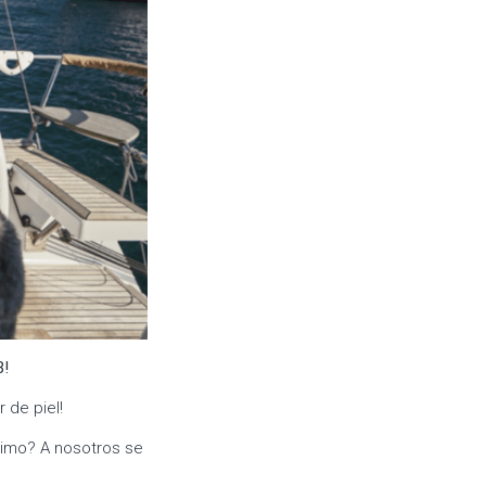
3!
 de piel!
ximo? A nosotros se