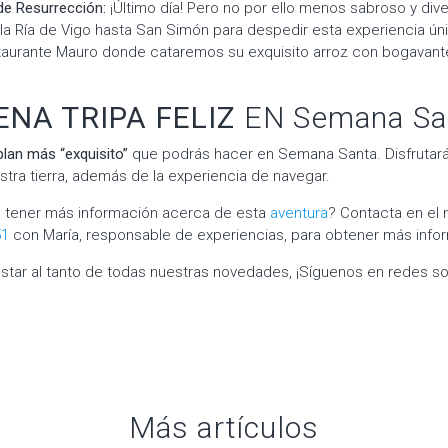
de Resurrección:
¡Último día! Pero no por ello menos sabroso y div
a Ría de Vigo hasta San Simón para despedir esta experiencia úni
taurante Mauro donde cataremos su exquisito arroz con bogavante
ENA TRIPA FELIZ
EN Semana Sa
plan más “exquisito”
que podrás hacer en Semana Santa. Disfrutará
tra tierra, además de la experiencia de navegar.
 o tener más información acerca de esta
aventura
? Contacta en el
51
con María, responsable de experiencias, para obtener más info
 estar al tanto de todas nuestras novedades, ¡Síguenos en redes s
Más artículos