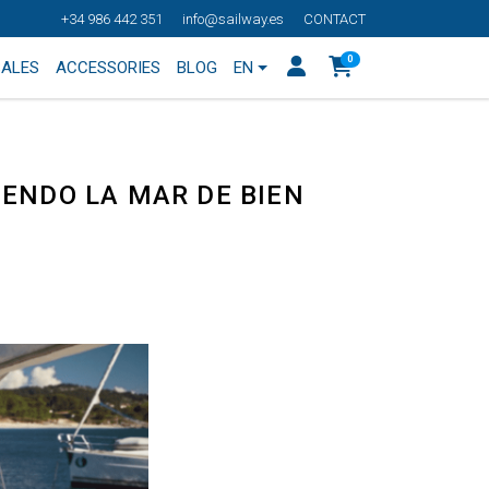
+34 986 442 351
info@sailway.es
CONTACT
0
SALES
ACCESSORIES
BLOG
EN
IENDO LA MAR DE BIEN