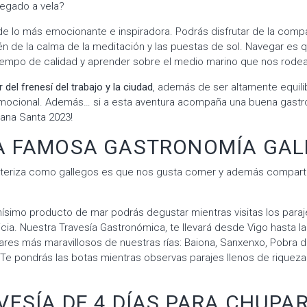
vegado a vela?
de lo más emocionante e inspiradora. Podrás disfrutar de la com
n de la calma de la meditación y las puestas de sol. Navegar es 
iempo de calidad y aprender sobre el medio marino que nos rode
del frenesí del trabajo y la ciudad
, además de ser altamente equilib
emocional. Además… si a esta aventura acompaña una buena gastr
ana Santa 2023!
A FAMOSA GASTRONOMÍA GA
acteriza como gallegos es que nos gusta comer y además comparti
ísimo producto de mar podrás degustar mientras visitas los para
cia. Nuestra Travesía Gastronómica, te llevará desde Vigo hasta la
ares más maravillosos de nuestras rías: Baiona, Sanxenxo, Pobra do
¡Te pondrás las botas mientras observas parajes llenos de riqueza c
VESÍA DE 4 DÍAS PARA CHUPA