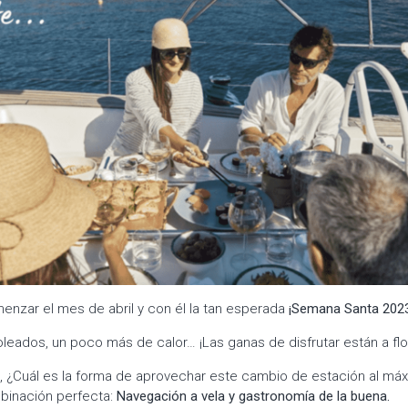
enzar el mes de abril y con él la tan esperada
¡Semana Santa 202
leados, un poco más de calor… ¡Las ganas de disfrutar están a flor
, ¿Cuál es la forma de aprovechar este cambio de estación al má
binación perfecta:
Navegación a vela y gastronomía de la buena.