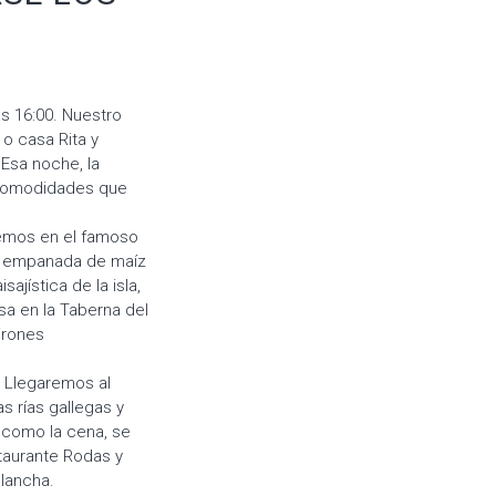
as 16:00. Nuestro
 o casa Rita y
 Esa noche, la
 comodidades que
remos en el famoso
 y empanada de maíz
ajística de la isla,
sa en la Taberna del
irones
! Llegaremos al
s rías gallegas y
a como la cena, se
staurante Rodas y
plancha.