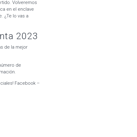
ertido. Volveremos
ca en el enclave
. ¿Te lo vas a
nta 2023
s de la mejor
 número de
rmación.
ociales! Facebook –