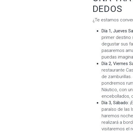
DEDOS
¿Te estamos conven
Día 1, Jueves Sa
primer destino 
degustar sus fa
pasaremos amar
puedas imagina
Día 2, Viernes S
restaurante Cas
de zamburillas. 
pondremos rumbo
Náutico, con u
encebollados, 
Día 3, Sábado:
¡
paraíso de las 
haremos noche p
realizará a bor
visitaremos el 