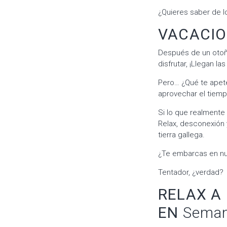
¿Quieres saber de 
VACACIO
Después de un otoño
disfrutar, ¡Llegan la
Pero… ¿Qué te apete
aprovechar el tiemp
Si lo que realmente 
Relax, desconexión 
tierra gallega.
¿Te embarcas en nu
Tentador, ¿verdad?
RELAX A
EN
Seman