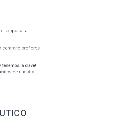
co tiempo para
 contrario prefieres
y tenemos la clave
!
isitos de nuestra
ÁUTICO