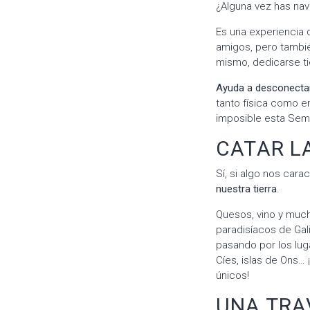
¿Alguna vez has na
Es una experiencia 
amigos, pero tambié
mismo, dedicarse t
Ayuda a desconectar 
tanto física como 
imposible esta Sem
CATAR L
Sí, si algo nos car
nuestra tierra
.
Quesos, vino y much
paradisíacos de Gali
pasando por los lug
Cíes, islas de Ons… 
únicos!
UNA TRA