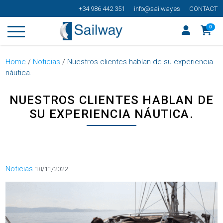
+34 986 442 351
info@sailway.es
CONTACT
0
Home
/
Noticias
/
Nuestros clientes hablan de su experiencia
náutica.
NUESTROS CLIENTES HABLAN DE
SU EXPERIENCIA NÁUTICA.
Categorías
Noticias
18/11/2022