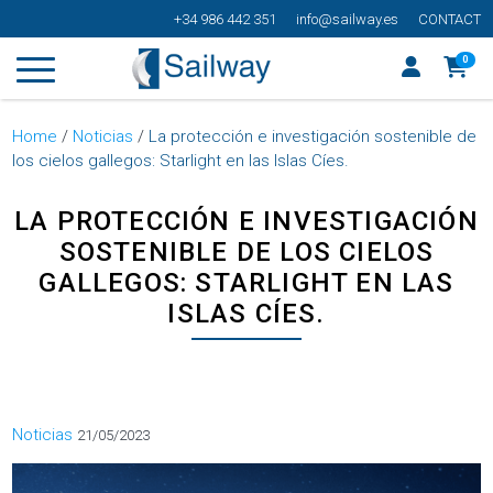
+34 986 442 351
info@sailway.es
CONTACT
0
Home
/
Noticias
/
La protección e investigación sostenible de
los cielos gallegos: Starlight en las Islas Cíes.
LA PROTECCIÓN E INVESTIGACIÓN
SOSTENIBLE DE LOS CIELOS
GALLEGOS: STARLIGHT EN LAS
ISLAS CÍES.
Categorías
Noticias
21/05/2023