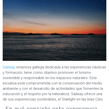
Sailway
, empresa gallega dedicada a las experiencias náuticas
y formación, tiene como objetivo promover el turismo
sostenible y responsable en los espacios naturales. Esta
iniciativa está comprometida con la conservación del medio
ambiente y con el desarrollo de actividades que fomenten la
educación y el respeto por la naturaleza. Sailway ofrece una
de sus experiencias sostenibles, el Starlight en las Islas Cíes.
¿En qué consiste esta experiencia