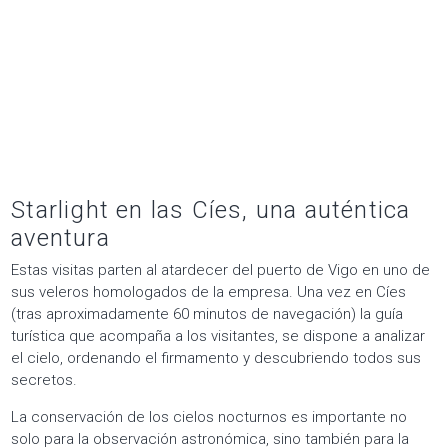
La conservación de los cielos nocturnos es importante no
solo para la observación astronómica, sino también para la
biodiversidad y la salud humana. Dado que la
exposición excesiva a la luz artificial durante la noche, está
asociada científicamente a los trastornos del sueño. La
contaminación lumínica, también puede afectar a la migración
de las aves y otros animales que utilizan el cielo nocturno para
orientarse. Por otro lado, también tiene efectos negativos en
los ecosistemas acuáticos y al ciclo circadiano de los
organismos marinos que dependen de la luz para regular su
comportamiento y metabolismo.
Además de la observación de los cielos estrellados en las
islas, Sailway ofrece diferentes experiencias para vivir una
aventura de forma respetuosa en este lugar. Desde paseos
en veleros por sus aguas, hasta la práctica de deporte y
mindfulness en la isla. Estas actividades han tenido una gran
acogida por parte del público, ya que se adaptan de manera
consciente a la experiencia que quieren vivir. Al mismo tiempo,
ofrece un servicio a medida con un planning de actividades
elaborado al milímetro.