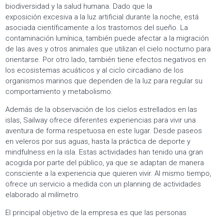
El principal objetivo de la empresa es que las personas
disfruten, mientras aprenden los valores propios del mar: El
respeto por la biodiversidad y los códigos éticos marinos.
Hay que tener en cuenta que el cuidado del mar es
imprescindible para mantener el equilibrio ecológico del
planeta en su conjunto.
La iniciativa Starlight en las Islas Cíes es un ejemplo del
compromiso de la empresa con la sociedad, la protección del
medio ambiente y la promoción de un turismo sostenible.
Una experiencia en la que disfrutar de la belleza y la
majestuosidad del universo en toda su plenitud.
EUROPARK
–
Parque nacional Illas Atlánticas
–
Ecotruismo
–
Club de Galicia sostenible