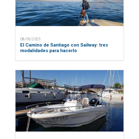
13/05/2018
¡Novedad! ahora en Sailway puedes alquilar
barcos con Licencia de Navegación
Destinations
Blog
FAQs
About Us
Contact