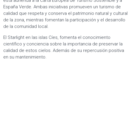
está adherida a la Carta Europea de Turismo Sostenible y a
España Verde. Ambas iniciativas promueven un turismo de
calidad que respeta y conserva el patrimonio natural y cultural
de la zona, mientras fomentan la participación y el desarrollo
de la comunidad local.
El
Starlight
en las islas Cíes, fomenta el conocimiento
científico y conciencia sobre la importancia de preservar la
calidad de estos cielos. Además de su repercusión positiva
en su mantenimiento.
Starlight en las Cíes, una auténtica
aventura
Estas visitas parten al atardecer del puerto de Vigo en uno de
sus veleros homologados de la empresa. Una vez en Cíes
(tras aproximadamente 60 minutos de navegación) la guía
turística que acompaña a los visitantes, se dispone a analizar
el cielo, ordenando el firmamento y descubriendo todos sus
secretos.