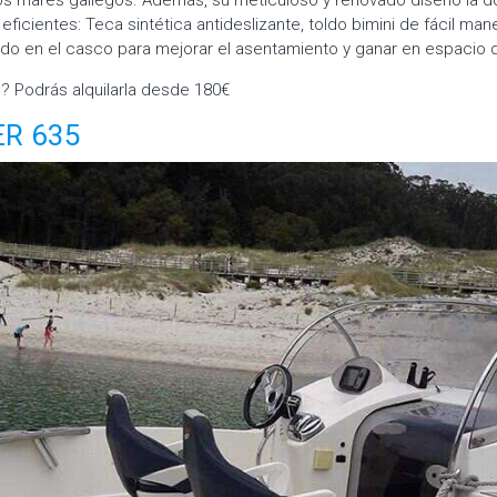
los mares gallegos. Además, su meticuloso y renovado diseño la d
eficientes: Teca sintética antideslizante, toldo bimini de fácil ma
do en el casco para mejorar el asentamiento y ganar en espacio d
? Podrás alquilarla desde 180€
ER 635