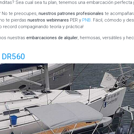
nditas? Sea cual sea tu plan, tenemos una embarcación perfecta p
? No te preocupes,
nuestros patrones profesionales
te acompañarán
 no te pierdas
nuestros webinnares
PER y
PNB
. Fácil, cómodo y de
mpo record compaginando teoría y práctica!
amos nuestras
embarcaciones de alquiler
, hermosas, versátiles y he
 DR560