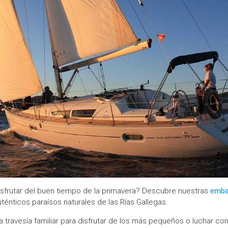
sfrutar del buen tiempo de la primavera? Descubre nuestras
emba
auténticos paraísos naturales de las Rías Gallegas.
 travesía familiar para disfrutar de los más pequeños o luchar con