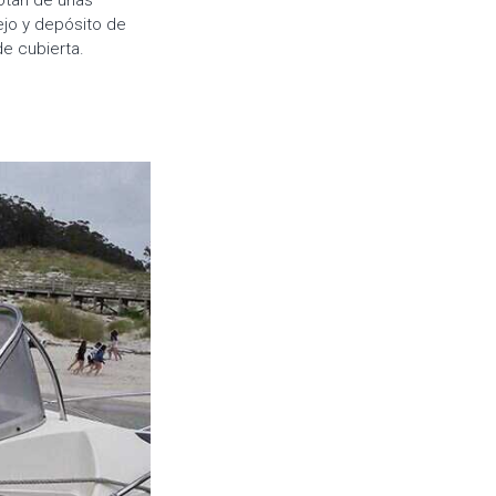
otan de unas
nejo y depósito de
e cubierta.