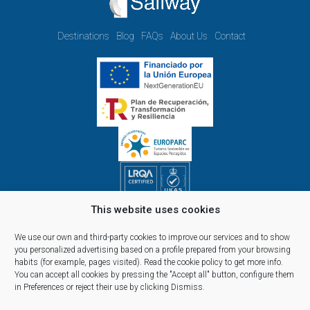
Destinations
Blog
FAQs
About Us
Contact
This website uses cookies
Opening hours Monday to Friday:
09.00h - 14.00h and 15.00h - 18.00h
We use our own and third-party cookies to improve our services and to show
Reservations, telephone and commercial customer service:
you personalized advertising based on a profile prepared from your browsing
habits (for example, pages visited).
Read the cookie policy
to get more info.
10:00 a 14:00 y de 16:00 a 20:00
You can accept all cookies by pressing the "Accept all" button, configure them
(April 1st - September 30th)
in Preferences or reject their use by clicking Dismiss.