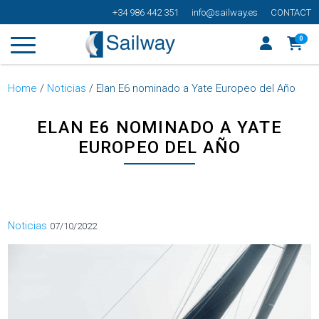
+34 986 442 351
info@sailway.es
CONTACT
0
Home
/
Noticias
/
Elan E6 nominado a Yate Europeo del Año
ELAN E6 NOMINADO A YATE
EUROPEO DEL AÑO
Categorías
Noticias
07/10/2022