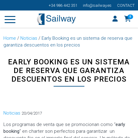
+34 986 442 351
info@sailway.es
CONTACT
0
Home
/
Noticias
/
Early Booking es un sistema de reserva que
garantiza descuentos en los precios
EARLY BOOKING ES UN SISTEMA
DE RESERVA QUE GARANTIZA
DESCUENTOS EN LOS PRECIOS
Categorías
Noticias
20/04/2017
Los programas de venta que se promocionan como “
early
booking
” en charter son perfectos para garantizar un
descuento fijo en el importe final del servicio. Un método de